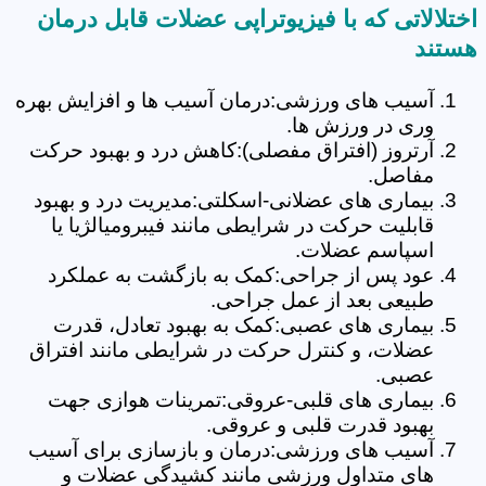
اختلالاتی که با فیزیوتراپی عضلات قابل درمان
هستند
آسیب های ورزشی:درمان آسیب ها و افزایش بهره
وری در ورزش ها.
آرتروز (افتراق مفصلی):کاهش درد و بهبود حرکت
مفاصل.
بیماری های عضلانی-اسکلتی:مدیریت درد و بهبود
قابلیت حرکت در شرایطی مانند فیبرومیالژیا یا
اسپاسم عضلات.
عود پس از جراحی:کمک به بازگشت به عملکرد
طبیعی بعد از عمل جراحی.
بیماری های عصبی:کمک به بهبود تعادل، قدرت
عضلات، و کنترل حرکت در شرایطی مانند افتراق
عصبی.
بیماری های قلبی-عروقی:تمرینات هوازی جهت
بهبود قدرت قلبی و عروقی.
آسیب های ورزشی:درمان و بازسازی برای آسیب
های متداول ورزشی مانند کشیدگی عضلات و