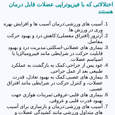
اختلالاتی که با فیزیوتراپی عضلات قابل درمان
هستند
آسیب های ورزشی:درمان آسیب ها و افزایش بهره
وری در ورزش ها.
آرتروز (افتراق مفصلی):کاهش درد و بهبود حرکت
مفاصل.
بیماری های عضلانی-اسکلتی:مدیریت درد و بهبود
قابلیت حرکت در شرایطی مانند فیبرومیالژیا یا
اسپاسم عضلات.
عود پس از جراحی:کمک به بازگشت به عملکرد
طبیعی بعد از عمل جراحی.
بیماری های عصبی:کمک به بهبود تعادل، قدرت
عضلات، و کنترل حرکت در شرایطی مانند افتراق
عصبی.
بیماری های قلبی-عروقی:تمرینات هوازی جهت
بهبود قدرت قلبی و عروقی.
آسیب های ورزشی:درمان و بازسازی برای آسیب
های متداول ورزشی مانند کشیدگی عضلات و