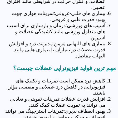
عضلات، و کنترل حرکت در شرایطی مانند افتراق
عصبی.
بیماری های قلبی-عروقی:تمرینات هوازی جهت
بهبود قدرت قلبی و عروقی.
آسیب های ورزشی:درمان و بازسازی برای آسیب
های متداول ورزشی مانند کشیدگی عضلات و
اسپرین.
بیماری های التهابی مزمن:مدیریت درد و افزایش
قدرت عضلات در بیماران با بیماری هایی مانند
التهاب مفاصل.
مهم ترین فواید فیزیوتراپی عضلات چیست؟
کاهش درد:ممکن است تمرینات و تکنیک های
فیزیوتراپی در کاهش درد عضلانی و مفصلی مؤثر
باشند.
افزایش قدرت عضلات:تمرینات تقویتی و تعادلی
می توانند به تقویت عضلات کمک کنند.
بهبود انعطاف پذیری:تمرینات استرچینگ می توانند
انعطاف و حرکت مفاصل را بهبود بخشند.