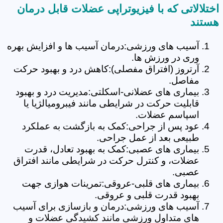
اختلالاتی که با فیزیوتراپی عضلات قابل درمان
هستند
آسیب های ورزشی:درمان آسیب ها و افزایش بهره
وری در ورزش ها.
آرتروز (افتراق مفصلی):کاهش درد و بهبود حرکت
مفاصل.
بیماری های عضلانی-اسکلتی:مدیریت درد و بهبود
قابلیت حرکت در شرایطی مانند فیبرومیالژیا یا
اسپاسم عضلات.
عود پس از جراحی:کمک به بازگشت به عملکرد
طبیعی بعد از عمل جراحی.
بیماری های عصبی:کمک به بهبود تعادل، قدرت
عضلات، و کنترل حرکت در شرایطی مانند افتراق
عصبی.
بیماری های قلبی-عروقی:تمرینات هوازی جهت
بهبود قدرت قلبی و عروقی.
آسیب های ورزشی:درمان و بازسازی برای آسیب
های متداول ورزشی مانند کشیدگی عضلات و