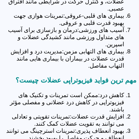
عضلات، و کنترل حرکت در شرایطی مانند افتراق
عصبی.
بیماری های قلبی-عروقی:تمرینات هوازی جهت
بهبود قدرت قلبی و عروقی.
آسیب های ورزشی:درمان و بازسازی برای آسیب
های متداول ورزشی مانند کشیدگی عضلات و
اسپرین.
بیماری های التهابی مزمن:مدیریت درد و افزایش
قدرت عضلات در بیماران با بیماری هایی مانند
التهاب مفاصل.
مهم ترین فواید فیزیوتراپی عضلات چیست؟
کاهش درد:ممکن است تمرینات و تکنیک های
فیزیوتراپی در کاهش درد عضلانی و مفصلی مؤثر
باشند.
افزایش قدرت عضلات:تمرینات تقویتی و تعادلی
می توانند به تقویت عضلات کمک کنند.
بهبود انعطاف پذیری:تمرینات استرچینگ می توانند
انعطاف و حرکت مفاصل را بهبود بخشند.