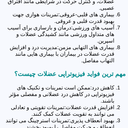
عضلات، و کنترل حرکت در شرایطی مانند افتراق
عصبی.
بیماری های قلبی-عروقی:تمرینات هوازی جهت
بهبود قدرت قلبی و عروقی.
آسیب های ورزشی:درمان و بازسازی برای آسیب
های متداول ورزشی مانند کشیدگی عضلات و
اسپرین.
بیماری های التهابی مزمن:مدیریت درد و افزایش
قدرت عضلات در بیماران با بیماری هایی مانند
التهاب مفاصل.
مهم ترین فواید فیزیوتراپی عضلات چیست؟
کاهش درد:ممکن است تمرینات و تکنیک های
فیزیوتراپی در کاهش درد عضلانی و مفصلی مؤثر
باشند.
افزایش قدرت عضلات:تمرینات تقویتی و تعادلی
می توانند به تقویت عضلات کمک کنند.
بهبود انعطاف پذیری:تمرینات استرچینگ می توانند
انعطاف و حرکت مفاصل را بهبود بخشند.