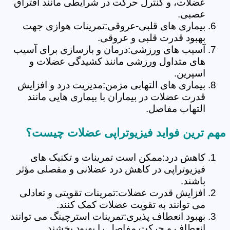
عضلات، و کنترل حرکت در شرایطی مانند افتراق
عصبی.
بیماری های قلبی-عروقی:تمرینات هوازی جهت
بهبود قدرت قلبی و عروقی.
آسیب های ورزشی:درمان و بازسازی برای آسیب
های متداول ورزشی مانند کشیدگی عضلات و
اسپرین.
بیماری های التهابی مزمن:مدیریت درد و افزایش
قدرت عضلات در بیماران با بیماری هایی مانند
التهاب مفاصل.
مهم ترین فواید فیزیوتراپی عضلات چیست؟
کاهش درد:ممکن است تمرینات و تکنیک های
فیزیوتراپی در کاهش درد عضلانی و مفصلی مؤثر
باشند.
افزایش قدرت عضلات:تمرینات تقویتی و تعادلی
می توانند به تقویت عضلات کمک کنند.
بهبود انعطاف پذیری:تمرینات استرچینگ می توانند
انعطاف و حرکت مفاصل را بهبود بخشند.