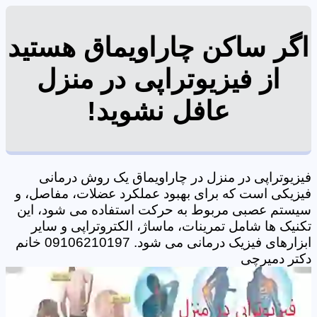
اگر ساکن چاراویماق هستید
از فیزیوتراپی در منزل
عافل نشوید!
فیزیوتراپی در منزل در چاراویماق یک روش درمانی
فیزیکی است که برای بهبود عملکرد عضلات، مفاصل، و
سیستم عصبی مربوط به حرکت استفاده می شود، این
تکنیک ها شامل تمرینات، ماساژ، الکتروتراپی و سایر
ابزارهای فیزیک درمانی می شود. 09106210197 خانم
دکتر دمیرچی