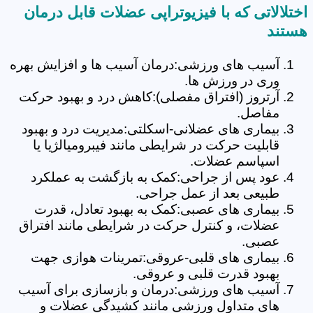
اختلالاتی که با فیزیوتراپی عضلات قابل درمان
هستند
آسیب های ورزشی:درمان آسیب ها و افزایش بهره
وری در ورزش ها.
آرتروز (افتراق مفصلی):کاهش درد و بهبود حرکت
مفاصل.
بیماری های عضلانی-اسکلتی:مدیریت درد و بهبود
قابلیت حرکت در شرایطی مانند فیبرومیالژیا یا
اسپاسم عضلات.
عود پس از جراحی:کمک به بازگشت به عملکرد
طبیعی بعد از عمل جراحی.
بیماری های عصبی:کمک به بهبود تعادل، قدرت
عضلات، و کنترل حرکت در شرایطی مانند افتراق
عصبی.
بیماری های قلبی-عروقی:تمرینات هوازی جهت
بهبود قدرت قلبی و عروقی.
آسیب های ورزشی:درمان و بازسازی برای آسیب
های متداول ورزشی مانند کشیدگی عضلات و