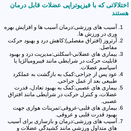
اختلالاتی که با فیزیوتراپی عضلات قابل درمان
هستند
آسیب های ورزشی:درمان آسیب ها و افزایش بهره
وری در ورزش ها.
آرتروز (افتراق مفصلی):کاهش درد و بهبود حرکت
مفاصل.
بیماری های عضلانی-اسکلتی:مدیریت درد و بهبود
قابلیت حرکت در شرایطی مانند فیبرومیالژیا یا
اسپاسم عضلات.
عود پس از جراحی:کمک به بازگشت به عملکرد
طبیعی بعد از عمل جراحی.
بیماری های عصبی:کمک به بهبود تعادل، قدرت
عضلات، و کنترل حرکت در شرایطی مانند افتراق
عصبی.
بیماری های قلبی-عروقی:تمرینات هوازی جهت
بهبود قدرت قلبی و عروقی.
آسیب های ورزشی:درمان و بازسازی برای آسیب
های متداول ورزشی مانند کشیدگی عضلات و