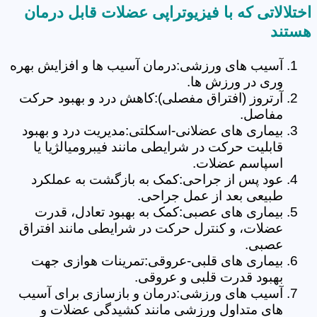
اختلالاتی که با فیزیوتراپی عضلات قابل درمان
هستند
آسیب های ورزشی:درمان آسیب ها و افزایش بهره
وری در ورزش ها.
آرتروز (افتراق مفصلی):کاهش درد و بهبود حرکت
مفاصل.
بیماری های عضلانی-اسکلتی:مدیریت درد و بهبود
قابلیت حرکت در شرایطی مانند فیبرومیالژیا یا
اسپاسم عضلات.
عود پس از جراحی:کمک به بازگشت به عملکرد
طبیعی بعد از عمل جراحی.
بیماری های عصبی:کمک به بهبود تعادل، قدرت
عضلات، و کنترل حرکت در شرایطی مانند افتراق
عصبی.
بیماری های قلبی-عروقی:تمرینات هوازی جهت
بهبود قدرت قلبی و عروقی.
آسیب های ورزشی:درمان و بازسازی برای آسیب
های متداول ورزشی مانند کشیدگی عضلات و