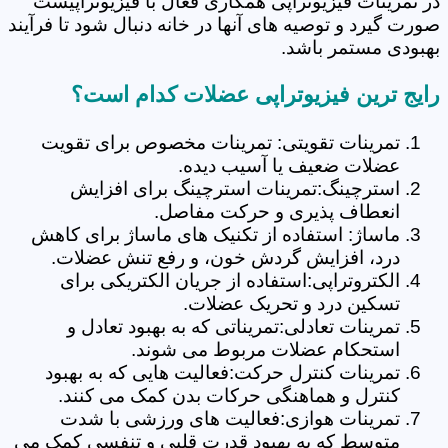
در تمرینات فیزیوتراپی همکاری فعال با فیزیوتراپیست
صورت گیرد و توصیه های آنها در خانه دنبال شود تا فرآیند
بهبودی مستمر باشد.
رایج ترین فیزیوتراپی عضلات کدام است؟
تمرینات تقویتی: تمرینات مخصوص برای تقویت
عضلات ضعیف یا آسیب دیده.
استرچینگ:تمرینات استرچینگ برای افزایش
انعطاف پذیری و حرکت مفاصل.
ماساژ: استفاده از تکنیک های ماساژ برای کاهش
درد، افزایش گردش خون، و رفع تنش عضلات.
الکتروتراپی:استفاده از جریان الکتریکی برای
تسکین درد و تحریک عضلات.
تمرینات تعادلی:تمریناتی که به بهبود تعادل و
استحکام عضلات مربوط می شوند.
تمرینات کنترل حرکت:فعالیت هایی که به بهبود
کنترل و هماهنگی حرکات بدن کمک می کنند.
تمرینات هوازی:فعالیت های ورزشی با شدت
متوسط که به بهبود قدرت قلبی و تنفسی کمک می