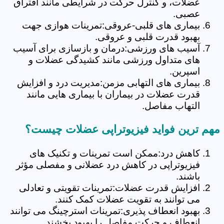
عضلات، و کنترل حرکت در شرایطی مانند افتراق
عصبی.
بیماری های قلبی-عروقی:تمرینات هوازی جهت
بهبود قدرت قلبی و عروقی.
آسیب های ورزشی:درمان و بازسازی برای آسیب
های متداول ورزشی مانند کشیدگی عضلات و
اسپرین.
بیماری های التهابی مزمن:مدیریت درد و افزایش
قدرت عضلات در بیماران با بیماری هایی مانند
التهاب مفاصل.
مهم ترین فواید فیزیوتراپی عضلات چیست؟
کاهش درد:ممکن است تمرینات و تکنیک های
فیزیوتراپی در کاهش درد عضلانی و مفصلی مؤثر
باشند.
افزایش قدرت عضلات:تمرینات تقویتی و تعادلی
می توانند به تقویت عضلات کمک کنند.
بهبود انعطاف پذیری:تمرینات استرچینگ می توانند
انعطاف و حرکت مفاصل را بهبود بخشند.