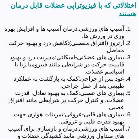
اختلالاتی که با فیزیوتراپی عضلات قابل درمان
هستند
آسیب های ورزشی:درمان آسیب ها و افزایش بهره
وری در ورزش ها.
آرتروز (افتراق مفصلی):کاهش درد و بهبود حرکت
مفاصل.
بیماری های عضلانی-اسکلتی:مدیریت درد و بهبود
قابلیت حرکت در شرایطی مانند فیبرومیالژیا یا
اسپاسم عضلات.
عود پس از جراحی:کمک به بازگشت به عملکرد
طبیعی بعد از عمل جراحی.
بیماری های عصبی:کمک به بهبود تعادل، قدرت
عضلات، و کنترل حرکت در شرایطی مانند افتراق
عصبی.
بیماری های قلبی-عروقی:تمرینات هوازی جهت
بهبود قدرت قلبی و عروقی.
آسیب های ورزشی:درمان و بازسازی برای آسیب
های متداول ورزشی مانند کشیدگی عضلات و