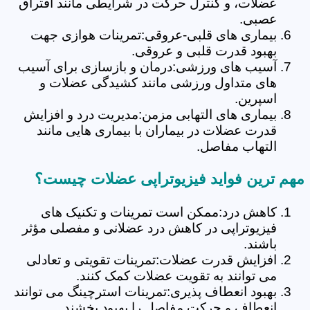
عضلات، و کنترل حرکت در شرایطی مانند افتراق
عصبی.
بیماری های قلبی-عروقی:تمرینات هوازی جهت
بهبود قدرت قلبی و عروقی.
آسیب های ورزشی:درمان و بازسازی برای آسیب
های متداول ورزشی مانند کشیدگی عضلات و
اسپرین.
بیماری های التهابی مزمن:مدیریت درد و افزایش
قدرت عضلات در بیماران با بیماری هایی مانند
التهاب مفاصل.
مهم ترین فواید فیزیوتراپی عضلات چیست؟
کاهش درد:ممکن است تمرینات و تکنیک های
فیزیوتراپی در کاهش درد عضلانی و مفصلی مؤثر
باشند.
افزایش قدرت عضلات:تمرینات تقویتی و تعادلی
می توانند به تقویت عضلات کمک کنند.
بهبود انعطاف پذیری:تمرینات استرچینگ می توانند
انعطاف و حرکت مفاصل را بهبود بخشند.