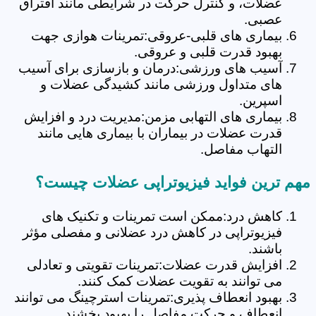
عضلات، و کنترل حرکت در شرایطی مانند افتراق
عصبی.
بیماری های قلبی-عروقی:تمرینات هوازی جهت
بهبود قدرت قلبی و عروقی.
آسیب های ورزشی:درمان و بازسازی برای آسیب
های متداول ورزشی مانند کشیدگی عضلات و
اسپرین.
بیماری های التهابی مزمن:مدیریت درد و افزایش
قدرت عضلات در بیماران با بیماری هایی مانند
التهاب مفاصل.
مهم ترین فواید فیزیوتراپی عضلات چیست؟
کاهش درد:ممکن است تمرینات و تکنیک های
فیزیوتراپی در کاهش درد عضلانی و مفصلی مؤثر
باشند.
افزایش قدرت عضلات:تمرینات تقویتی و تعادلی
می توانند به تقویت عضلات کمک کنند.
بهبود انعطاف پذیری:تمرینات استرچینگ می توانند
انعطاف و حرکت مفاصل را بهبود بخشند.