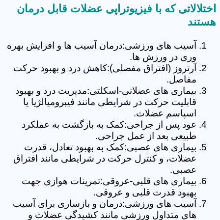
اختلالاتی که با فیزیوتراپی عضلات قابل درمان
هستند
آسیب های ورزشی:درمان آسیب ها و افزایش بهره
وری در ورزش ها.
آرتروز (افتراق مفصلی):کاهش درد و بهبود حرکت
مفاصل.
بیماری های عضلانی-اسکلتی:مدیریت درد و بهبود
قابلیت حرکت در شرایطی مانند فیبرومیالژیا یا
اسپاسم عضلات.
عود پس از جراحی:کمک به بازگشت به عملکرد
طبیعی بعد از عمل جراحی.
بیماری های عصبی:کمک به بهبود تعادل، قدرت
عضلات، و کنترل حرکت در شرایطی مانند افتراق
عصبی.
بیماری های قلبی-عروقی:تمرینات هوازی جهت
بهبود قدرت قلبی و عروقی.
آسیب های ورزشی:درمان و بازسازی برای آسیب
های متداول ورزشی مانند کشیدگی عضلات و