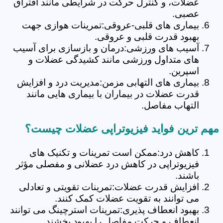
عضلات، و کنترل حرکت در شرایطی مانند افتراق
عصبی.
بیماری های قلبی-عروقی:تمرینات هوازی جهت
بهبود قدرت قلبی و عروقی.
آسیب های ورزشی:درمان و بازسازی برای آسیب
های متداول ورزشی مانند کشیدگی عضلات و
اسپرین.
بیماری های التهابی مزمن:مدیریت درد و افزایش
قدرت عضلات در بیماران با بیماری هایی مانند
التهاب مفاصل.
مهم ترین فواید فیزیوتراپی عضلات چیست؟
کاهش درد:ممکن است تمرینات و تکنیک های
فیزیوتراپی در کاهش درد عضلانی و مفصلی مؤثر
باشند.
افزایش قدرت عضلات:تمرینات تقویتی و تعادلی
می توانند به تقویت عضلات کمک کنند.
بهبود انعطاف پذیری:تمرینات استرچینگ می توانند
انعطاف و حرکت مفاصل را بهبود بخشند.