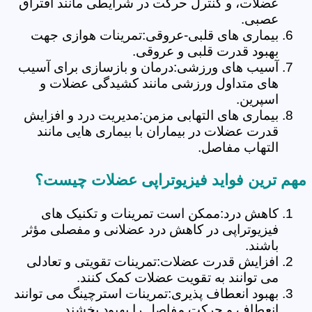
عضلات، و کنترل حرکت در شرایطی مانند افتراق
عصبی.
بیماری های قلبی-عروقی:تمرینات هوازی جهت
بهبود قدرت قلبی و عروقی.
آسیب های ورزشی:درمان و بازسازی برای آسیب
های متداول ورزشی مانند کشیدگی عضلات و
اسپرین.
بیماری های التهابی مزمن:مدیریت درد و افزایش
قدرت عضلات در بیماران با بیماری هایی مانند
التهاب مفاصل.
مهم ترین فواید فیزیوتراپی عضلات چیست؟
کاهش درد:ممکن است تمرینات و تکنیک های
فیزیوتراپی در کاهش درد عضلانی و مفصلی مؤثر
باشند.
افزایش قدرت عضلات:تمرینات تقویتی و تعادلی
می توانند به تقویت عضلات کمک کنند.
بهبود انعطاف پذیری:تمرینات استرچینگ می توانند
انعطاف و حرکت مفاصل را بهبود بخشند.