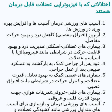
اختلالاتی که با فیزیوتراپی عضلات قابل درمان
هستند
آسیب های ورزشی:درمان آسیب ها و افزایش بهره
وری در ورزش ها.
آرتروز (افتراق مفصلی):کاهش درد و بهبود حرکت
مفاصل.
بیماری های عضلانی-اسکلتی:مدیریت درد و بهبود
قابلیت حرکت در شرایطی مانند فیبرومیالژیا یا
اسپاسم عضلات.
عود پس از جراحی:کمک به بازگشت به عملکرد
طبیعی بعد از عمل جراحی.
بیماری های عصبی:کمک به بهبود تعادل، قدرت
عضلات، و کنترل حرکت در شرایطی مانند افتراق
عصبی.
بیماری های قلبی-عروقی:تمرینات هوازی جهت
بهبود قدرت قلبی و عروقی.
آسیب های ورزشی:درمان و بازسازی برای آسیب
های متداول ورزشی مانند کشیدگی عضلات و