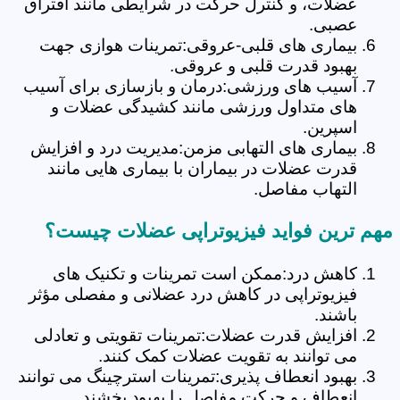
عضلات، و کنترل حرکت در شرایطی مانند افتراق
عصبی.
بیماری های قلبی-عروقی:تمرینات هوازی جهت
بهبود قدرت قلبی و عروقی.
آسیب های ورزشی:درمان و بازسازی برای آسیب
های متداول ورزشی مانند کشیدگی عضلات و
اسپرین.
بیماری های التهابی مزمن:مدیریت درد و افزایش
قدرت عضلات در بیماران با بیماری هایی مانند
التهاب مفاصل.
مهم ترین فواید فیزیوتراپی عضلات چیست؟
کاهش درد:ممکن است تمرینات و تکنیک های
فیزیوتراپی در کاهش درد عضلانی و مفصلی مؤثر
باشند.
افزایش قدرت عضلات:تمرینات تقویتی و تعادلی
می توانند به تقویت عضلات کمک کنند.
بهبود انعطاف پذیری:تمرینات استرچینگ می توانند
انعطاف و حرکت مفاصل را بهبود بخشند.