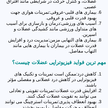
عضلات، و کنترل حرکت در شرایطی مانند افتراق
عصبی.
بیماری های قلبی-عروقی:تمرینات هوازی جهت
بهبود قدرت قلبی و عروقی.
آسیب های ورزشی:درمان و بازسازی برای آسیب
های متداول ورزشی مانند کشیدگی عضلات و
اسپرین.
بیماری های التهابی مزمن:مدیریت درد و افزایش
قدرت عضلات در بیماران با بیماری هایی مانند
التهاب مفاصل.
مهم ترین فواید فیزیوتراپی عضلات چیست؟
کاهش درد:ممکن است تمرینات و تکنیک های
فیزیوتراپی در کاهش درد عضلانی و مفصلی مؤثر
باشند.
افزایش قدرت عضلات:تمرینات تقویتی و تعادلی
می توانند به تقویت عضلات کمک کنند.
بهبود انعطاف پذیری:تمرینات استرچینگ می توانند
انعطاف و حرکت مفاصل را بهبود بخشند.