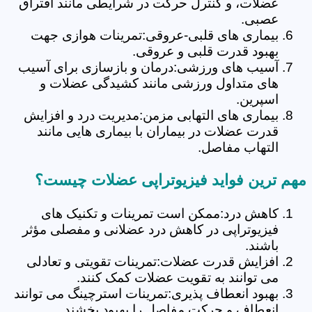
عضلات، و کنترل حرکت در شرایطی مانند افتراق
عصبی.
بیماری های قلبی-عروقی:تمرینات هوازی جهت
بهبود قدرت قلبی و عروقی.
آسیب های ورزشی:درمان و بازسازی برای آسیب
های متداول ورزشی مانند کشیدگی عضلات و
اسپرین.
بیماری های التهابی مزمن:مدیریت درد و افزایش
قدرت عضلات در بیماران با بیماری هایی مانند
التهاب مفاصل.
مهم ترین فواید فیزیوتراپی عضلات چیست؟
کاهش درد:ممکن است تمرینات و تکنیک های
فیزیوتراپی در کاهش درد عضلانی و مفصلی مؤثر
باشند.
افزایش قدرت عضلات:تمرینات تقویتی و تعادلی
می توانند به تقویت عضلات کمک کنند.
بهبود انعطاف پذیری:تمرینات استرچینگ می توانند
انعطاف و حرکت مفاصل را بهبود بخشند.