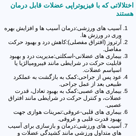
اختلالاتی که با فیزیوتراپی عضلات قابل درمان
هستند
آسیب های ورزشی:درمان آسیب ها و افزایش بهره
وری در ورزش ها.
آرتروز (افتراق مفصلی):کاهش درد و بهبود حرکت
مفاصل.
بیماری های عضلانی-اسکلتی:مدیریت درد و بهبود
قابلیت حرکت در شرایطی مانند فیبرومیالژیا یا
اسپاسم عضلات.
عود پس از جراحی:کمک به بازگشت به عملکرد
طبیعی بعد از عمل جراحی.
بیماری های عصبی:کمک به بهبود تعادل، قدرت
عضلات، و کنترل حرکت در شرایطی مانند افتراق
عصبی.
بیماری های قلبی-عروقی:تمرینات هوازی جهت
بهبود قدرت قلبی و عروقی.
آسیب های ورزشی:درمان و بازسازی برای آسیب
های متداول ورزشی مانند کشیدگی عضلات و