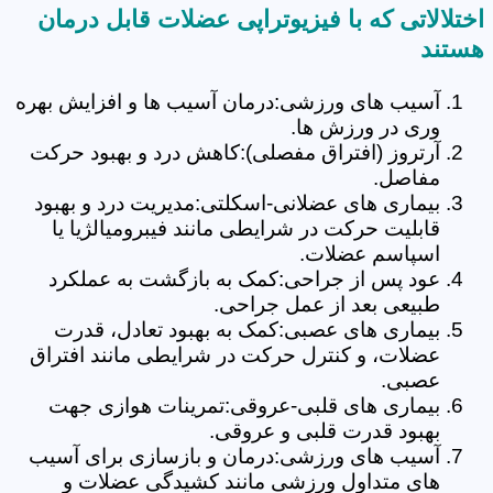
اختلالاتی که با فیزیوتراپی عضلات قابل درمان
هستند
آسیب های ورزشی:درمان آسیب ها و افزایش بهره
وری در ورزش ها.
آرتروز (افتراق مفصلی):کاهش درد و بهبود حرکت
مفاصل.
بیماری های عضلانی-اسکلتی:مدیریت درد و بهبود
قابلیت حرکت در شرایطی مانند فیبرومیالژیا یا
اسپاسم عضلات.
عود پس از جراحی:کمک به بازگشت به عملکرد
طبیعی بعد از عمل جراحی.
بیماری های عصبی:کمک به بهبود تعادل، قدرت
عضلات، و کنترل حرکت در شرایطی مانند افتراق
عصبی.
بیماری های قلبی-عروقی:تمرینات هوازی جهت
بهبود قدرت قلبی و عروقی.
آسیب های ورزشی:درمان و بازسازی برای آسیب
های متداول ورزشی مانند کشیدگی عضلات و