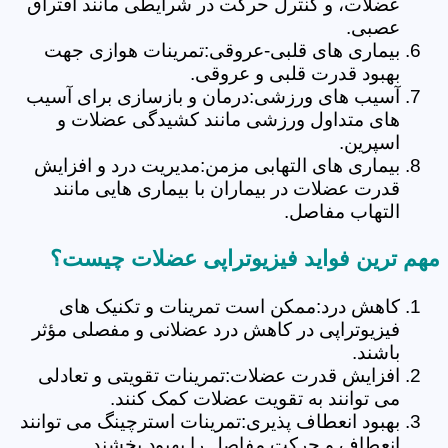
عضلات، و کنترل حرکت در شرایطی مانند افتراق
عصبی.
بیماری های قلبی-عروقی:تمرینات هوازی جهت
بهبود قدرت قلبی و عروقی.
آسیب های ورزشی:درمان و بازسازی برای آسیب
های متداول ورزشی مانند کشیدگی عضلات و
اسپرین.
بیماری های التهابی مزمن:مدیریت درد و افزایش
قدرت عضلات در بیماران با بیماری هایی مانند
التهاب مفاصل.
مهم ترین فواید فیزیوتراپی عضلات چیست؟
کاهش درد:ممکن است تمرینات و تکنیک های
فیزیوتراپی در کاهش درد عضلانی و مفصلی مؤثر
باشند.
افزایش قدرت عضلات:تمرینات تقویتی و تعادلی
می توانند به تقویت عضلات کمک کنند.
بهبود انعطاف پذیری:تمرینات استرچینگ می توانند
انعطاف و حرکت مفاصل را بهبود بخشند.