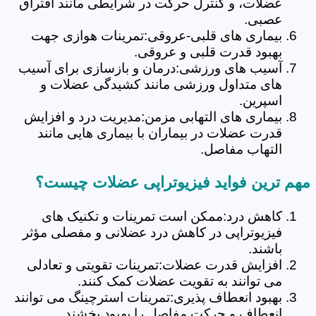
عضلات، و کنترل حرکت در شرایطی مانند افتراق
عصبی.
بیماری های قلبی-عروقی:تمرینات هوازی جهت
بهبود قدرت قلبی و عروقی.
آسیب های ورزشی:درمان و بازسازی برای آسیب
های متداول ورزشی مانند کشیدگی عضلات و
اسپرین.
بیماری های التهابی مزمن:مدیریت درد و افزایش
قدرت عضلات در بیماران با بیماری هایی مانند
التهاب مفاصل.
مهم ترین فواید فیزیوتراپی عضلات چیست؟
کاهش درد:ممکن است تمرینات و تکنیک های
فیزیوتراپی در کاهش درد عضلانی و مفصلی مؤثر
باشند.
افزایش قدرت عضلات:تمرینات تقویتی و تعادلی
می توانند به تقویت عضلات کمک کنند.
بهبود انعطاف پذیری:تمرینات استرچینگ می توانند
انعطاف و حرکت مفاصل را بهبود بخشند.