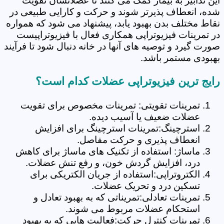
این تدابیر به بیمار کمک می کنند تا عضلاتشان تقویت
شده، انعطاف پذیرتر شوند و حرکت و کارایی طبیعی در
نقاط مختلف بدن بهبود یابد، پیشنهاد می شود که همواره
در تمرینات فیزیوتراپی همکاری فعال با فیزیوتراپیست
صورت گیرد و توصیه های آنها در خانه دنبال شود تا فرآیند
بهبودی مستمر باشد.
رایج ترین فیزیوتراپی عضلات کدام است؟
تمرینات تقویتی: تمرینات مخصوص برای تقویت
عضلات ضعیف یا آسیب دیده.
استرچینگ:تمرینات استرچینگ برای افزایش
انعطاف پذیری و حرکت مفاصل.
ماساژ: استفاده از تکنیک های ماساژ برای کاهش
درد، افزایش گردش خون، و رفع تنش عضلات.
الکتروتراپی:استفاده از جریان الکتریکی برای
تسکین درد و تحریک عضلات.
تمرینات تعادلی:تمریناتی که به بهبود تعادل و
استحکام عضلات مربوط می شوند.
تمرینات کنترل حرکت:فعالیت هایی که به بهبود