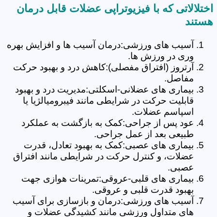
اختلالاتی که با فیزیوتراپی عضلات قابل درمان
هستند
آسیب های ورزشی:درمان آسیب ها و افزایش بهره
وری در ورزش ها.
آرتروز (افتراق مفصلی):کاهش درد و بهبود حرکت
مفاصل.
بیماری های عضلانی-اسکلتی:مدیریت درد و بهبود
قابلیت حرکت در شرایطی مانند فیبرومیالژیا یا
اسپاسم عضلات.
عود پس از جراحی:کمک به بازگشت به عملکرد
طبیعی بعد از عمل جراحی.
بیماری های عصبی:کمک به بهبود تعادل، قدرت
عضلات، و کنترل حرکت در شرایطی مانند افتراق
عصبی.
بیماری های قلبی-عروقی:تمرینات هوازی جهت
بهبود قدرت قلبی و عروقی.
آسیب های ورزشی:درمان و بازسازی برای آسیب
های متداول ورزشی مانند کشیدگی عضلات و