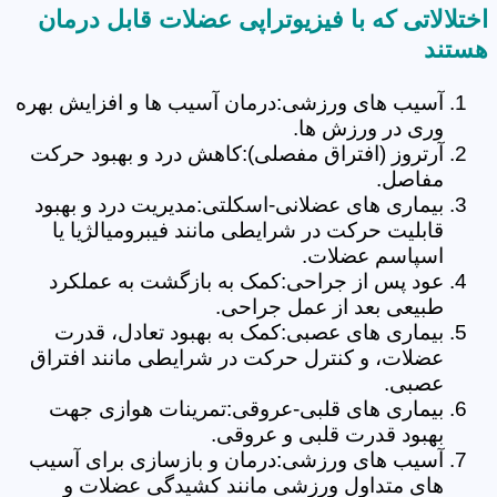
اختلالاتی که با فیزیوتراپی عضلات قابل درمان
هستند
آسیب های ورزشی:درمان آسیب ها و افزایش بهره
وری در ورزش ها.
آرتروز (افتراق مفصلی):کاهش درد و بهبود حرکت
مفاصل.
بیماری های عضلانی-اسکلتی:مدیریت درد و بهبود
قابلیت حرکت در شرایطی مانند فیبرومیالژیا یا
اسپاسم عضلات.
عود پس از جراحی:کمک به بازگشت به عملکرد
طبیعی بعد از عمل جراحی.
بیماری های عصبی:کمک به بهبود تعادل، قدرت
عضلات، و کنترل حرکت در شرایطی مانند افتراق
عصبی.
بیماری های قلبی-عروقی:تمرینات هوازی جهت
بهبود قدرت قلبی و عروقی.
آسیب های ورزشی:درمان و بازسازی برای آسیب
های متداول ورزشی مانند کشیدگی عضلات و