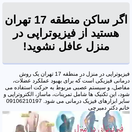
اگر ساکن منطقه 17 تهران
هستید از فیزیوتراپی در
منزل عافل نشوید!
فیزیوتراپی در منزل در منطقه 17 تهران یک روش
درمانی فیزیکی است که برای بهبود عملکرد عضلات،
مفاصل، و سیستم عصبی مربوط به حرکت استفاده می
شود، این تکنیک ها شامل تمرینات، ماساژ، الکتروتراپی و
سایر ابزارهای فیزیک درمانی می شود. 09106210197
خانم دکتر دمیرچی