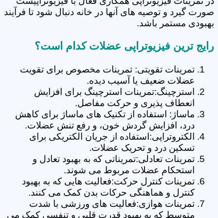
در تمرینات فیزیوتراپی همکاری فعال با فیزیوتراپیست
صورت گیرد و توصیه های آنها در خانه دنبال شود تا فرآیند
بهبودی مستمر باشد.
رایج ترین فیزیوتراپی عضلات کدام است؟
تمرینات تقویتی: تمرینات مخصوص برای تقویت
عضلات ضعیف یا آسیب دیده.
استرچینگ:تمرینات استرچینگ برای افزایش
انعطاف پذیری و حرکت مفاصل.
ماساژ: استفاده از تکنیک های ماساژ برای کاهش
درد، افزایش گردش خون، و رفع تنش عضلات.
الکتروتراپی:استفاده از جریان الکتریکی برای
تسکین درد و تحریک عضلات.
تمرینات تعادلی:تمریناتی که به بهبود تعادل و
استحکام عضلات مربوط می شوند.
تمرینات کنترل حرکت:فعالیت هایی که به بهبود
کنترل و هماهنگی حرکات بدن کمک می کنند.
تمرینات هوازی:فعالیت های ورزشی با شدت
متوسط که به بهبود قدرت قلبی و تنفسی کمک می