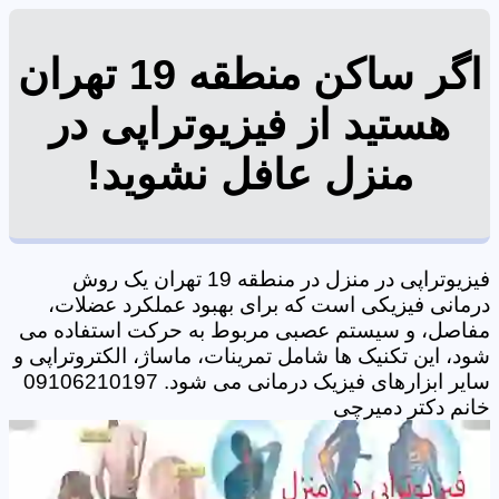
اگر ساکن منطقه 19 تهران
هستید از فیزیوتراپی در
منزل عافل نشوید!
فیزیوتراپی در منزل در منطقه 19 تهران یک روش
درمانی فیزیکی است که برای بهبود عملکرد عضلات،
مفاصل، و سیستم عصبی مربوط به حرکت استفاده می
شود، این تکنیک ها شامل تمرینات، ماساژ، الکتروتراپی و
سایر ابزارهای فیزیک درمانی می شود. 09106210197
خانم دکتر دمیرچی