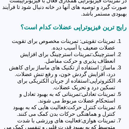
در تمرینات فیزیوتراپی همکاری فعال با فیزیوتراپیست
صورت گیرد و توصیه های آنها در خانه دنبال شود تا فرآیند
بهبودی مستمر باشد.
رایج ترین فیزیوتراپی عضلات کدام است؟
تمرینات تقویتی: تمرینات مخصوص برای تقویت
عضلات ضعیف یا آسیب دیده.
استرچینگ:تمرینات استرچینگ برای افزایش
انعطاف پذیری و حرکت مفاصل.
ماساژ: استفاده از تکنیک های ماساژ برای کاهش
درد، افزایش گردش خون، و رفع تنش عضلات.
الکتروتراپی:استفاده از جریان الکتریکی برای
تسکین درد و تحریک عضلات.
تمرینات تعادلی:تمریناتی که به بهبود تعادل و
استحکام عضلات مربوط می شوند.
تمرینات کنترل حرکت:فعالیت هایی که به بهبود
کنترل و هماهنگی حرکات بدن کمک می کنند.
تمرینات هوازی:فعالیت های ورزشی با شدت
متوسط که به بهبود قدرت قلبی و تنفسی کمک می