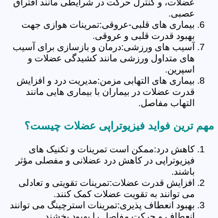
عضلات، و کنترل حرکت در شرایطی مانند افتراق
عصبی.
بیماری های قلبی-عروقی:تمرینات هوازی جهت
بهبود قدرت قلبی و عروقی.
آسیب های ورزشی:درمان و بازسازی برای آسیب
های متداول ورزشی مانند کشیدگی عضلات و
اسپرین.
بیماری های التهابی مزمن:مدیریت درد و افزایش
قدرت عضلات در بیماران با بیماری هایی مانند
التهاب مفاصل.
مهم ترین فواید فیزیوتراپی عضلات چیست؟
کاهش درد:ممکن است تمرینات و تکنیک های
فیزیوتراپی در کاهش درد عضلانی و مفصلی مؤثر
باشند.
افزایش قدرت عضلات:تمرینات تقویتی و تعادلی
می توانند به تقویت عضلات کمک کنند.
بهبود انعطاف پذیری:تمرینات استرچینگ می توانند
انعطاف و حرکت مفاصل را بهبود بخشند.