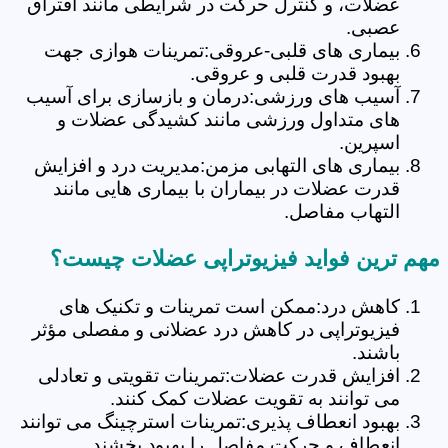
عضلات، و کنترل حرکت در شرایطی مانند افتراق
عصبی.
بیماری های قلبی-عروقی:تمرینات هوازی جهت
بهبود قدرت قلبی و عروقی.
آسیب های ورزشی:درمان و بازسازی برای آسیب
های متداول ورزشی مانند کشیدگی عضلات و
اسپرین.
بیماری های التهابی مزمن:مدیریت درد و افزایش
قدرت عضلات در بیماران با بیماری هایی مانند
التهاب مفاصل.
مهم ترین فواید فیزیوتراپی عضلات چیست؟
کاهش درد:ممکن است تمرینات و تکنیک های
فیزیوتراپی در کاهش درد عضلانی و مفصلی مؤثر
باشند.
افزایش قدرت عضلات:تمرینات تقویتی و تعادلی
می توانند به تقویت عضلات کمک کنند.
بهبود انعطاف پذیری:تمرینات استرچینگ می توانند
انعطاف و حرکت مفاصل را بهبود بخشند.