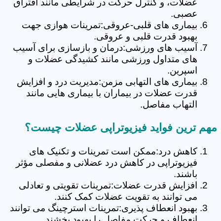
عضلات، و کنترل حرکت در شرایطی مانند افتراق
عصبی.
بیماری های قلبی-عروقی:تمرینات هوازی جهت
بهبود قدرت قلبی و عروقی.
آسیب های ورزشی:درمان و بازسازی برای آسیب
های متداول ورزشی مانند کشیدگی عضلات و
اسپرین.
بیماری های التهابی مزمن:مدیریت درد و افزایش
قدرت عضلات در بیماران با بیماری هایی مانند
التهاب مفاصل.
مهم ترین فواید فیزیوتراپی عضلات چیست؟
کاهش درد:ممکن است تمرینات و تکنیک های
فیزیوتراپی در کاهش درد عضلانی و مفصلی مؤثر
باشند.
افزایش قدرت عضلات:تمرینات تقویتی و تعادلی
می توانند به تقویت عضلات کمک کنند.
بهبود انعطاف پذیری:تمرینات استرچینگ می توانند
انعطاف و حرکت مفاصل را بهبود بخشند.