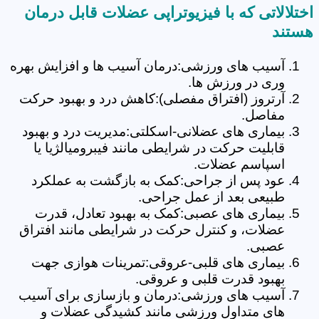
اختلالاتی که با فیزیوتراپی عضلات قابل درمان
هستند
آسیب های ورزشی:درمان آسیب ها و افزایش بهره
وری در ورزش ها.
آرتروز (افتراق مفصلی):کاهش درد و بهبود حرکت
مفاصل.
بیماری های عضلانی-اسکلتی:مدیریت درد و بهبود
قابلیت حرکت در شرایطی مانند فیبرومیالژیا یا
اسپاسم عضلات.
عود پس از جراحی:کمک به بازگشت به عملکرد
طبیعی بعد از عمل جراحی.
بیماری های عصبی:کمک به بهبود تعادل، قدرت
عضلات، و کنترل حرکت در شرایطی مانند افتراق
عصبی.
بیماری های قلبی-عروقی:تمرینات هوازی جهت
بهبود قدرت قلبی و عروقی.
آسیب های ورزشی:درمان و بازسازی برای آسیب
های متداول ورزشی مانند کشیدگی عضلات و