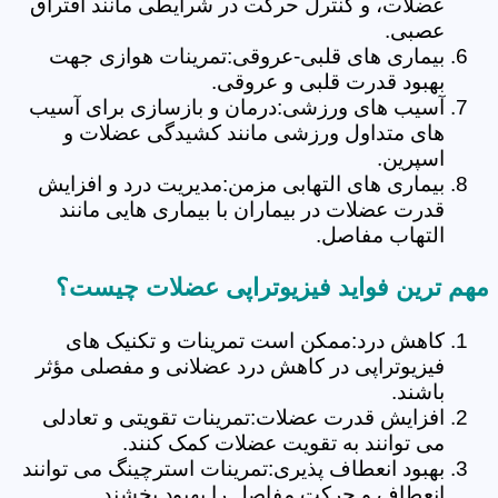
عضلات، و کنترل حرکت در شرایطی مانند افتراق
عصبی.
بیماری های قلبی-عروقی:تمرینات هوازی جهت
بهبود قدرت قلبی و عروقی.
آسیب های ورزشی:درمان و بازسازی برای آسیب
های متداول ورزشی مانند کشیدگی عضلات و
اسپرین.
بیماری های التهابی مزمن:مدیریت درد و افزایش
قدرت عضلات در بیماران با بیماری هایی مانند
التهاب مفاصل.
مهم ترین فواید فیزیوتراپی عضلات چیست؟
کاهش درد:ممکن است تمرینات و تکنیک های
فیزیوتراپی در کاهش درد عضلانی و مفصلی مؤثر
باشند.
افزایش قدرت عضلات:تمرینات تقویتی و تعادلی
می توانند به تقویت عضلات کمک کنند.
بهبود انعطاف پذیری:تمرینات استرچینگ می توانند
انعطاف و حرکت مفاصل را بهبود بخشند.