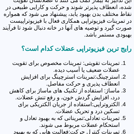
این تدابیر به بیمار کمک می کنند تا عضلاتشان تقویت
شده، انعطاف پذیرتر شوند و حرکت و کارایی طبیعی در
نقاط مختلف بدن بهبود یابد، پیشنهاد می شود که همواره
در تمرینات فیزیوتراپی همکاری فعال با فیزیوتراپیست
صورت گیرد و توصیه های آنها در خانه دنبال شود تا فرآیند
بهبودی مستمر باشد.
رایج ترین فیزیوتراپی عضلات کدام است؟
تمرینات تقویتی: تمرینات مخصوص برای تقویت
عضلات ضعیف یا آسیب دیده.
استرچینگ:تمرینات استرچینگ برای افزایش
انعطاف پذیری و حرکت مفاصل.
ماساژ: استفاده از تکنیک های ماساژ برای کاهش
درد، افزایش گردش خون، و رفع تنش عضلات.
الکتروتراپی:استفاده از جریان الکتریکی برای
تسکین درد و تحریک عضلات.
تمرینات تعادلی:تمریناتی که به بهبود تعادل و
استحکام عضلات مربوط می شوند.
تمرینات کنترل حرکت:فعالیت هایی که به بهبود