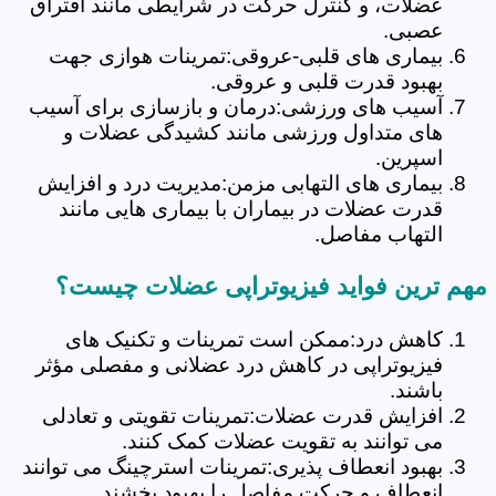
عضلات، و کنترل حرکت در شرایطی مانند افتراق
عصبی.
بیماری های قلبی-عروقی:تمرینات هوازی جهت
بهبود قدرت قلبی و عروقی.
آسیب های ورزشی:درمان و بازسازی برای آسیب
های متداول ورزشی مانند کشیدگی عضلات و
اسپرین.
بیماری های التهابی مزمن:مدیریت درد و افزایش
قدرت عضلات در بیماران با بیماری هایی مانند
التهاب مفاصل.
مهم ترین فواید فیزیوتراپی عضلات چیست؟
کاهش درد:ممکن است تمرینات و تکنیک های
فیزیوتراپی در کاهش درد عضلانی و مفصلی مؤثر
باشند.
افزایش قدرت عضلات:تمرینات تقویتی و تعادلی
می توانند به تقویت عضلات کمک کنند.
بهبود انعطاف پذیری:تمرینات استرچینگ می توانند
انعطاف و حرکت مفاصل را بهبود بخشند.